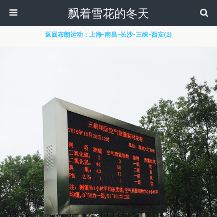
飘着雪花的冬天
返回布朗运动：上海-南昌-长沙-三峡-西安(2)